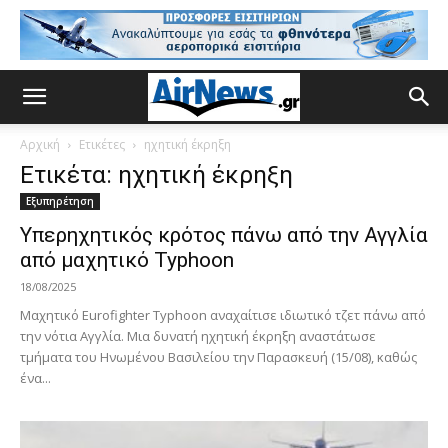
Αρχική
Ετικέτες
ηχητική έκρηξη
Ετικέτα: ηχητική έκρηξη
Εξυπηρέτηση
Υπερηχητικός κρότος πάνω από την Αγγλία
από μαχητικό Typhoon
18/08/2025
Μαχητικό Eurofighter Typhoon αναχαίτισε ιδιωτικό τζετ πάνω από
την νότια Αγγλία. Μια δυνατή ηχητική έκρηξη αναστάτωσε
τμήματα του Ηνωμένου Βασιλείου την Παρασκευή (15/08), καθώς
ένα...