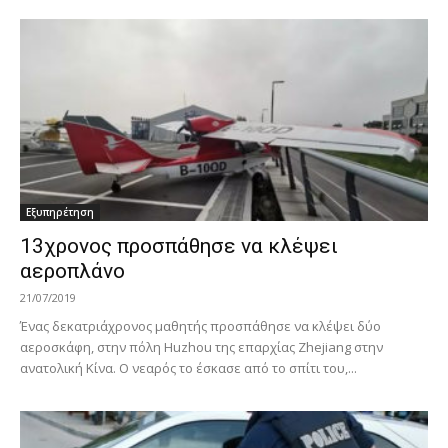
Εξυπηρέτηση
13χρονος προσπάθησε να κλέψει
αεροπλάνο
21/07/2019
Ένας δεκατριάχρονος μαθητής προσπάθησε να κλέψει δύο
αεροσκάφη, στην πόλη Huzhou της επαρχίας Zhejiang στην
ανατολική Κίνα. Ο νεαρός το έσκασε από το σπίτι του,...