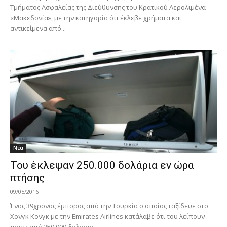
Τμήματος Ασφαλείας της Διεύθυνσης του Κρατικού Αερολιμένα
«Μακεδονία», με την κατηγορία ότι έκλεβε χρήματα και
αντικείμενα από...
Νέα
Του έκλεψαν 250.000 δολάρια εν ώρα
πτήσης
09/05/2016
Ένας 39χρονος έμπορος από την Τουρκία ο οποίος ταξίδευε στο
Χονγκ Κονγκ με την Emirates Airlines κατάλαβε ότι του λείπουν
πάνω από 250.000 δολάρια,...