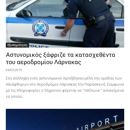
Εξυπηρέτηση
Αστυνομικός ξάφριζε τα κατασχεθέντα
του αεροδρομίου Λάρνακας
04/03/2019
Στη σύλληψη ενός αστυνομικού προέβησαν μέλη της ομάδας των
Αδιάφθορων στο Αεροδρόμιο Λάρνακας την Παρασκευή. Σύμφωνα
με τις πληροφορίες ο 55χρονος φέρεται να "τσέπωνε" αντικείμενα
τα οποία...