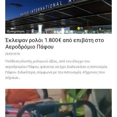
Εξυπηρέτηση
Έκλεψαν ρολόι 1.800€ από επιβάτη στο
Αεροδρόμιο Πάφου
28/09/2018
Υπόθεση κλοπής ρολογιού αξίας, από τον έλεγχο του
αεροδρομίου Πάφου, φαίνεται να έχει διαλευκάνει η Αστυνομία
Πάφου. Ειδικότερα, σύμφωνα με την Αστυνομία, 47χρονος που
πήγαινε...