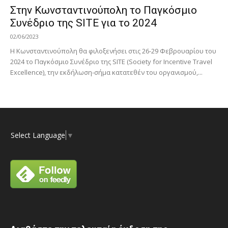
Στην Κωνσταντινούπολη το Παγκόσμιο
Συνέδριο της SITE για το 2024
02/06/2023
H Κωνσταντινούπολη θα φιλοξενήσει στις 26-29 Φεβρουαρίου του
2024 το Παγκόσμιο Συνέδριο της SITE (Society for Incentive Travel
Excellence), την εκδήλωση-σήμα κατατεθέν του οργανισμού,...
Select Language
▼