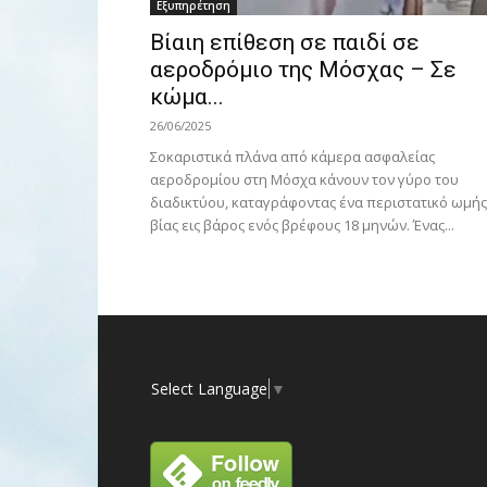
Εξυπηρέτηση
Βίαιη επίθεση σε παιδί σε
αεροδρόμιο της Μόσχας – Σε
κώμα...
26/06/2025
Σοκαριστικά πλάνα από κάμερα ασφαλείας
αεροδρομίου στη Μόσχα κάνουν τον γύρο του
διαδικτύου, καταγράφοντας ένα περιστατικό ωμής
βίας εις βάρος ενός βρέφους 18 μηνών. Ένας...
Select Language
▼