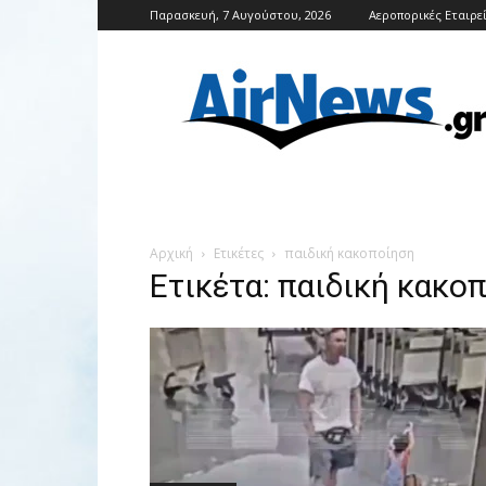
Παρασκευή, 7 Αυγούστου, 2026
Αεροπορικές Εταιρε
Airnews
Αρχική
Ετικέτες
παιδική κακοποίηση
Ετικέτα: παιδική κακο