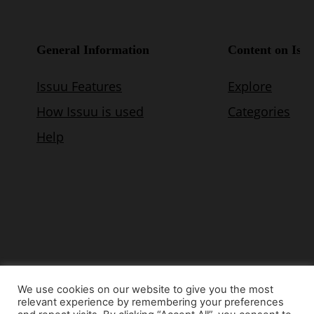
We use cookies on our website to give you the most
relevant experience by remembering your preferences
© Copyright 2015 - www.airnews.gr