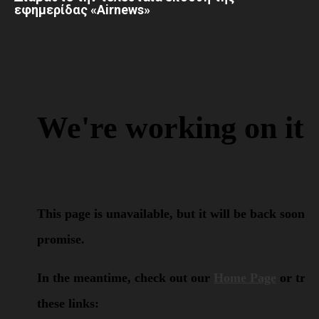
εφημερίδας «Airnews»