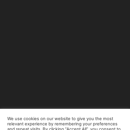
We use cookies on our website to give you the most
relevant experience by remembering your preferences
© Copyright 2015 - www.airnews.gr
and repeat visits. By clicking “Accept All”, you consent to