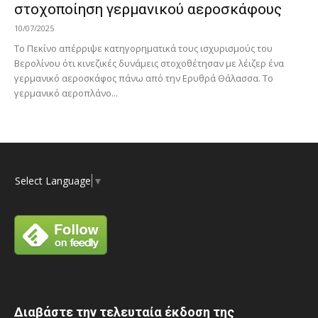
στοχοποίηση γερμανικού αεροσκάφους
10/07/2025
Το Πεκίνο απέρριψε κατηγορηματικά τους ισχυρισμούς του
Βερολίνου ότι κινεζικές δυνάμεις στοχοθέτησαν με λέιζερ ένα
γερμανικό αεροσκάφος πάνω από την Ερυθρά Θάλασσα. Το
γερμανικό αεροπλάνο...
Select Language
▼
Διαβάστε την τελευταία έκδοση της