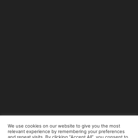
We use cookies on our website to give you the most
relevant experience by remembering your preferences
© Copyright 2015 - www.airnews.gr
and repeat visits. By clicking “Accept All”, you consent to