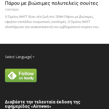
Πάρου με βιώσιμες πολυτελείς σουίτες
17/07/2025
Ο Όμιλος WATT δίνει νέα ζωή στο ΞΕΝΙΑ Πάρου με βιώσιμες,
υψηλού επιπέδου τουριστικές υποδομές. Ο Όμιλος WATT
ολοκλήρωσε την ανακατασκευή του εμβληματικού κτιρίου του...
Select Language
▼
Διαβάστε την τελευταία έκδοση της
εφημερίδας «Airnews»