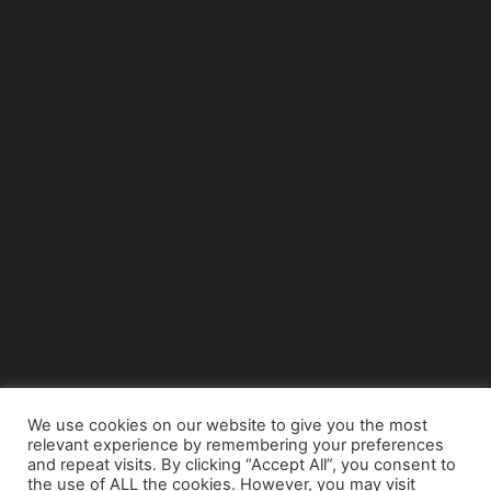
We use cookies on our website to give you the most
relevant experience by remembering your preferences
© Copyright 2015 - www.airnews.gr
and repeat visits. By clicking “Accept All”, you consent to
the use of ALL the cookies. However, you may visit