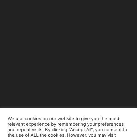
We use cookies on our website to give you the most
relevant experience by remembering your preferences
© Copyright 2015 - www.airnews.gr
and repeat visits. By clicking “Accept All”, you consent to
the use of ALL the cookies. However, you may visit