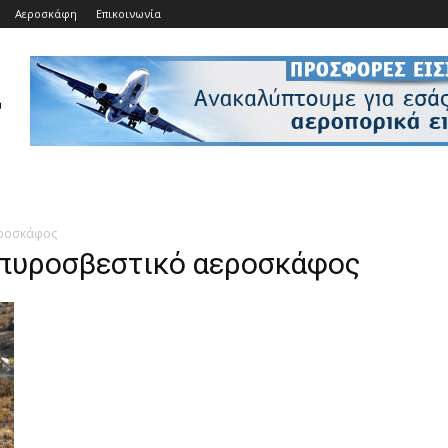
Αεροσκάφη
Επικοινωνία
εροσκάφος
 πυροσβεστικό αεροσκάφος