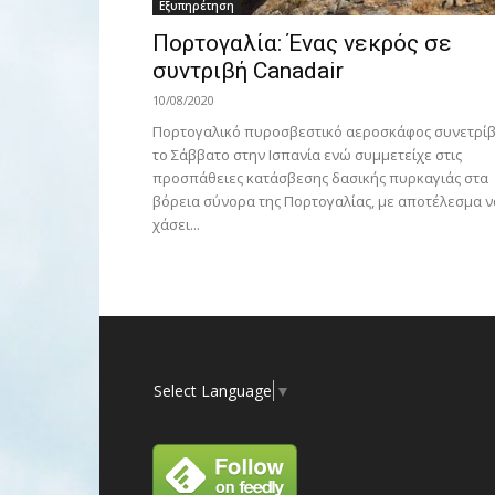
Εξυπηρέτηση
Πορτογαλία: Ένας νεκρός σε
συντριβή Canadair
10/08/2020
Πορτογαλικό πυροσβεστικό αεροσκάφος συνετρί
το Σάββατο στην Ισπανία ενώ συμμετείχε στις
προσπάθειες κατάσβεσης δασικής πυρκαγιάς στα
βόρεια σύνορα της Πορτογαλίας, με αποτέλεσμα ν
χάσει...
Select Language
▼