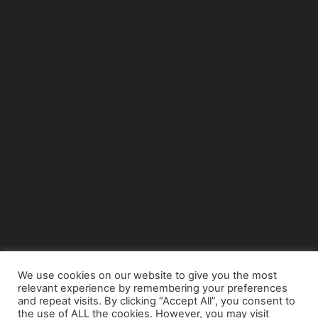
We use cookies on our website to give you the most
relevant experience by remembering your preferences
© Copyright 2015 - www.airnews.gr
and repeat visits. By clicking “Accept All”, you consent to
the use of ALL the cookies. However, you may visit