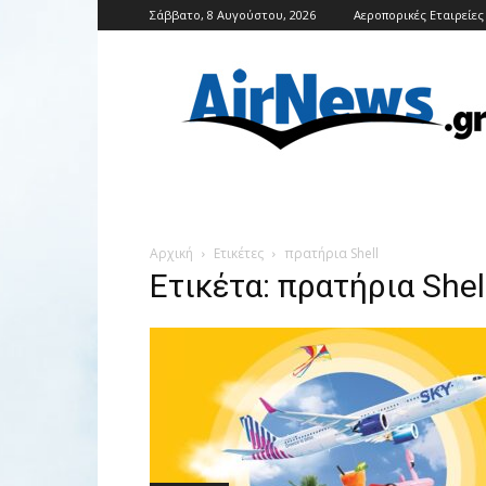
Σάββατο, 8 Αυγούστου, 2026
Αεροπορικές Εταιρείες
Airnews
Αρχική
Ετικέτες
πρατήρια Shell
Ετικέτα: πρατήρια Shel