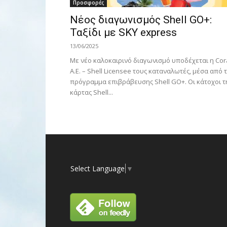
Προσφορές
Νέος διαγωνισμός Shell GO+:
Ταξίδι με SKY express
13/06/2025
Με νέο καλοκαιρινό διαγωνισμό υποδέχεται η Cor
Α.Ε. – Shell Licensee τους καταναλωτές, μέσα από 
πρόγραμμα επιβράβευσης Shell GO+. Οι κάτοχοι τ
κάρτας Shell...
Select Language
▼