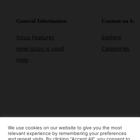
We use cookies on our website to give you the most
relevant experience by remembering your preferences
© Copyright 2015 - www.airnews.gr
and repeat visits. By clicking “Accept All”, you consent to