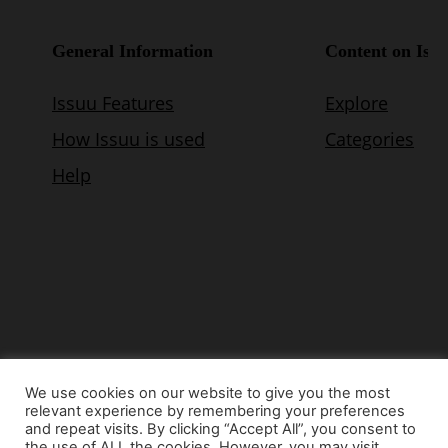
We use cookies on our website to give you the most
relevant experience by remembering your preferences
© Copyright 2015 - www.airnews.gr
and repeat visits. By clicking “Accept All”, you consent to
the use of ALL the cookies. However, you may visit