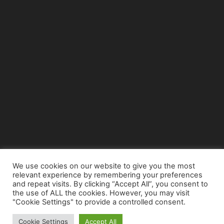
We use cookies on our website to give you the most
relevant experience by remembering your preferences
© Copyright 2015 - www.airnews.gr
and repeat visits. By clicking “Accept All”, you consent to
the use of ALL the cookies. However, you may visit
"Cookie Settings" to provide a controlled consent.
Cookie Settings
Accept All