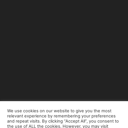
We use cookies on our website to give you the most
relevant experience by remembering your preferences
© Copyright 2015 - www.airnews.gr
and repeat visits. By clicking “Accept All”, you consent to
the use of ALL the cookies. However, you may visit