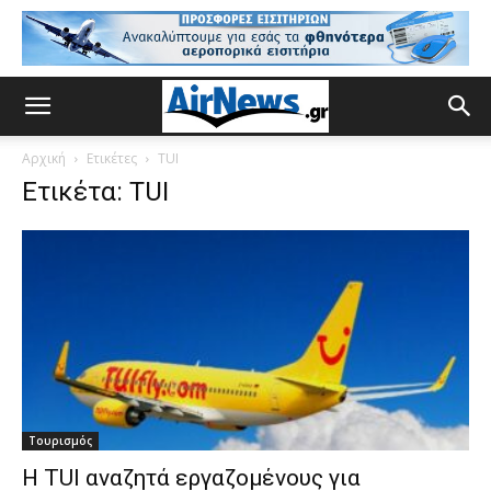
Αρχική
Ετικέτες
ΤUI
Ετικέτα: ΤUI
Τουρισμός
Η ΤUI αναζητά εργαζομένους για