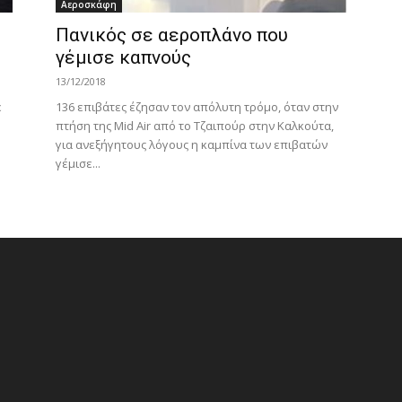
Αεροσκάφη
Πανικός σε αεροπλάνο που
γέμισε καπνούς
13/12/2018
ε
136 επιβάτες έζησαν τον απόλυτη τρόμο, όταν στην
πτήση της Mid Air από το Τζαιπούρ στην Καλκούτα,
για ανεξήγητους λόγους η καμπίνα των επιβατών
γέμισε...