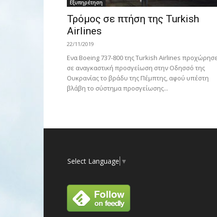
Εξυπηρέτηση
Τρόμος σε πτήση της Turkish
Airlines
22/11/2019
Ενα Boeing 737-800 της Turkish Airlines προχώρησ
σε αναγκαστική προσγείωση στην Οδησσό της
Ουκρανίας το βράδυ της Πέμπτης, αφού υπέστη
βλάβη το σύστημα προσγείωσης...
Select Language
▼