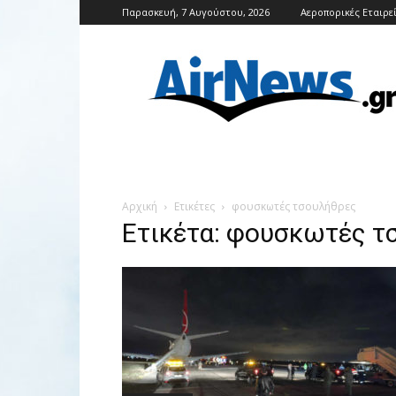
Παρασκευή, 7 Αυγούστου, 2026
Αεροπορικές Εταιρε
Airnews
Αρχική
Ετικέτες
φουσκωτές τσουλήθρες
Ετικέτα: φουσκωτές τ