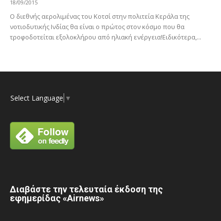
18/09/2015
Ο διεθνής αερολιμένας του Κοτσί στην πολιτεία Κεράλα της
νοτιοδυτικής Ινδίας θα είναι ο πρώτος στον κόσμο που θα
τροφοδοτείται εξολοκλήρου από ηλιακή ενέργεια!Ειδικότερα,...
Select Language
▼
Διαβάστε την τελευταία έκδοση της
εφημερίδας «Airnews»