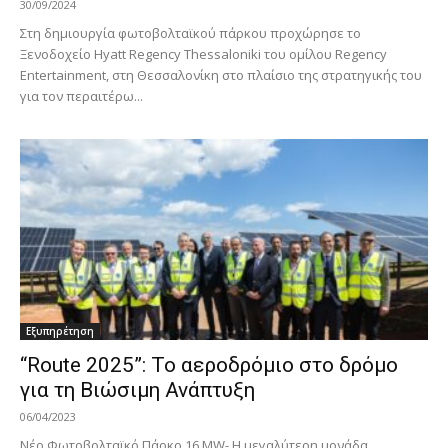
30/09/2024
Στη δημιουργία φωτοβολταϊκού πάρκου προχώρησε το
Ξενοδοχείο Hyatt Regency Thessaloniki του ομίλου Regency
Entertainment, στη Θεσσαλονίκη στο πλαίσιο της στρατηγικής του
για τον περαιτέρω...
Εξυπηρέτηση
“Route 2025”: Το αεροδρόμιο στο δρόμο
για τη Βιώσιμη Ανάπτυξη
06/04/2023
Νέο Φωτοβολταϊκό Πάρκο 16 MW- Η μεγαλύτερη μονάδα