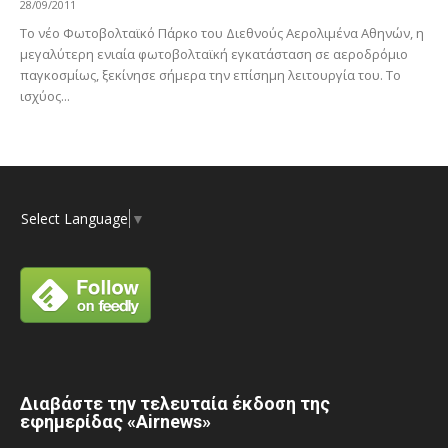
28/09/2011
Το νέο Φωτοβολταϊκό Πάρκο του Διεθνούς Αερολιμένα Αθηνών, η
μεγαλύτερη ενιαία φωτοβολταϊκή εγκατάσταση σε αεροδρόμιο
παγκοσμίως, ξεκίνησε σήμερα την επίσημη λειτουργία του. Το
ισχύος...
Select Language
▼
Διαβάστε την τελευταία έκδοση της
εφημερίδας «Airnews»