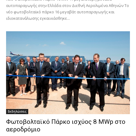
αυτοπαραγωγής στην Ελλάδα στον Διεθνή Αερολιμένα Αθηνών To
νέο φωτοβολταϊκό πάρκο 16 μεγαβάτ αυτοπαραγωγής και
ιδιοκατανάλωσης εγκαινιάσθηκε...
Εκδηλώσεις
Φωτοβολταϊκό Πάρκο ισχύος 8 MWp στο
αεροδρόμιο