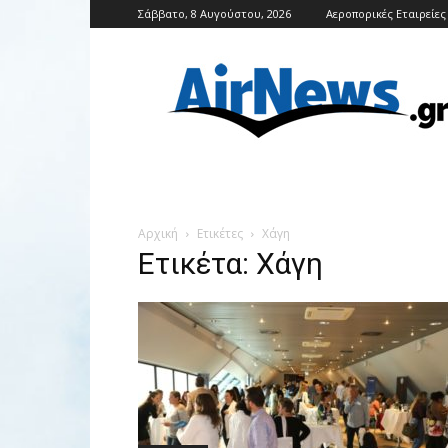
Σάββατο, 8 Αυγούστου, 2026
Αεροπορικές Εταιρείες
Airnews
Αρχική
Ετικέτες
Χάγη
Ετικέτα: Χάγη