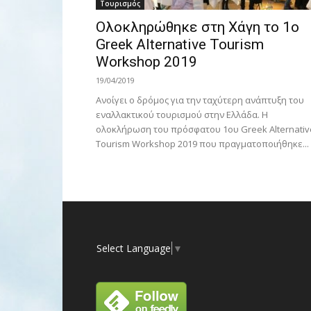
Τουρισμός
Ολοκληρώθηκε στη Χάγη το 1o
Greek Alternative Tourism
Workshop 2019
19/04/2019
Ανοίγει ο δρόμος για την ταχύτερη ανάπτυξη του
εναλλακτικού τουρισμού στην Ελλάδα. Η
ολοκλήρωση του πρόσφατου 1ου Greek Alternativ
Tourism Workshop 2019 που πραγματοποιήθηκε...
Select Language
▼