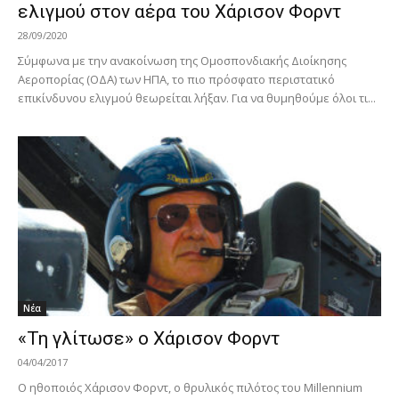
ελιγμού στον αέρα του Χάρισον Φορντ
28/09/2020
Σύμφωνα με την ανακοίνωση της Ομοσπονδιακής Διοίκησης
Αεροπορίας (ΟΔΑ) των ΗΠΑ, το πιο πρόσφατο περιστατικό
επικίνδυνου ελιγμού θεωρείται λήξαν. Για να θυμηθούμε όλοι τι...
Νέα
«Τη γλίτωσε» ο Χάρισον Φορντ
04/04/2017
Ο ηθοποιός Χάρισον Φορντ, ο θρυλικός πιλότος του Millennium