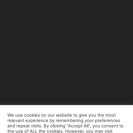
We use cookies on our website to give you the most
relevant experience by remembering your preferences
© Copyright 2015 - www.airnews.gr
and repeat visits. By clicking “Accept All”, you consent to
the use of ALL the cookies. However, you may visit