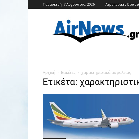
Παρασκευή, 7 Αυγούστου, 2026
Αεροπορικές Εταιρε
Airnews
Αρχική
Ετικέτες
χαρακτηριστικά ασφαλείας
Ετικέτα: χαρακτηριστι