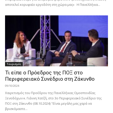
αποτελεί κορυφαίο εργοδότη στη χώρα μας» Η Πανελλήνια...
Τουρισμός
Τι είπε ο Πρόεδρος της ΠΟΞ στο
Περιφερειακό Συνέδριο στη Ζάκυνθο
09/10/2024
Χαιρετισμός του Προέδρου της Πανελλήνιας Ομοσπονδίας
Ξενοδόχων κ. Γιάννη Χατζή, στο 3ο Περιφερειακό Συνέδριο της
ΠΟΞ στη Ζάκυνθο (08.10.2024) ''Είναι μεγάλη μας χαρά να
βρισκόμαστε...