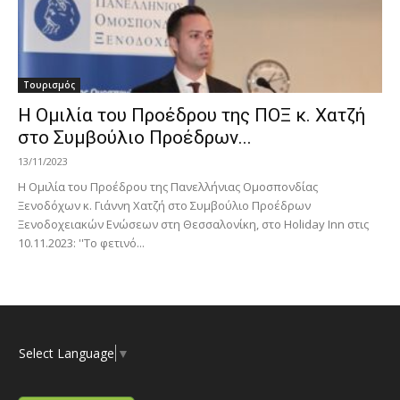
Τουρισμός
Η Ομιλία του Προέδρου της ΠΟΞ κ. Χατζή
στο Συμβούλιο Προέδρων...
13/11/2023
Η Ομιλία του Προέδρου της Πανελλήνιας Ομοσπονδίας
Ξενοδόχων κ. Γιάννη Χατζή στο Συμβούλιο Προέδρων
Ξενοδοχειακών Ενώσεων στη Θεσσαλονίκη, στο Holiday Inn στις
10.11.2023: ''Το φετινό...
Select Language
▼