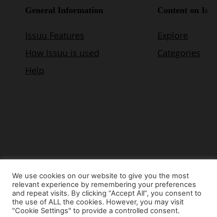
We use cookies on our website to give you the most
relevant experience by remembering your preferences
© Copyright 2015 - www.airnews.gr
and repeat visits. By clicking “Accept All”, you consent to
the use of ALL the cookies. However, you may visit
"Cookie Settings" to provide a controlled consent.