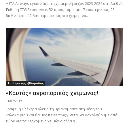
Η ITA Airways εγκαινιάζει τη χειμερινή σεζόν 2023-2024 στη Διεθνή
Έκθεση TTG Experience. 52 προορισμοί με 17 εσωτερικούς, 23
διεθνείς και 12 διηπειρωτικούς στο χειμερινό...
Το θέμα της εβδομάδας
«Καυτός» αεροπορικός χειμώνας!
11/07/2019
Γράφει η Ηλέκτρα Αλευρίτη Βρισκόμαστε στη μέση του
καλοκαιριού και θα μας πείτε πως γίνεται να ασχοληθούμε από
τώρα για τον ερχόμενο χειμώνα αλλά η...