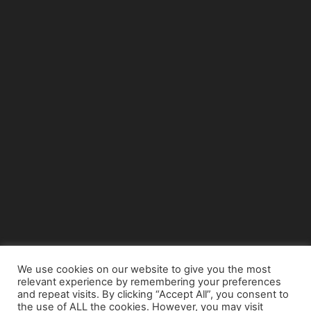
We use cookies on our website to give you the most
relevant experience by remembering your preferences
© Copyright 2015 - www.airnews.gr
and repeat visits. By clicking “Accept All”, you consent to
the use of ALL the cookies. However, you may visit