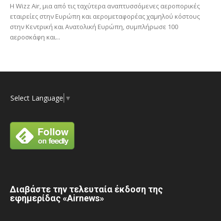
Η Wizz Air, μια από τις ταχύτερα αναπτυσσόμενες αεροπορικές
εταιρείες στην Ευρώπη και αερομεταφορέας χαμηλού κόστους
στην Κεντρική και Ανατολική Ευρώπη, συμπλήρωσε 100
αεροσκάφη και...
Select Language
▼
Διαβάστε την τελευταία έκδοση της
εφημερίδας «Airnews»