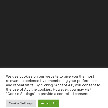
We use cookies on our website to give you the most
relevant experience by remembering your preferences
© Copyright 2015 - www.airnews.gr
and repeat visits. By clicking “Accept All”, you consent to
the use of ALL the cookies. However, you may visit
"Cookie Settings" to provide a controlled consent.
Cookie Settings
Accept All