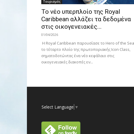
Τουρισμός
Το νέο υπερπλοίο της Royal
Caribbean αλλάζει τα δεδομένα
στις οικογενειακές...
01/04/2026
Η Royal Caribbean παρουσίασε το Hero of the Sea
το τέταρτο πλοίο της πρωτοποριακής Icon Class,
σηματοδοτώντας ένα νέο κεφάλαιο στις
οικογενειακές διακοπές εν...
Select Language
▼