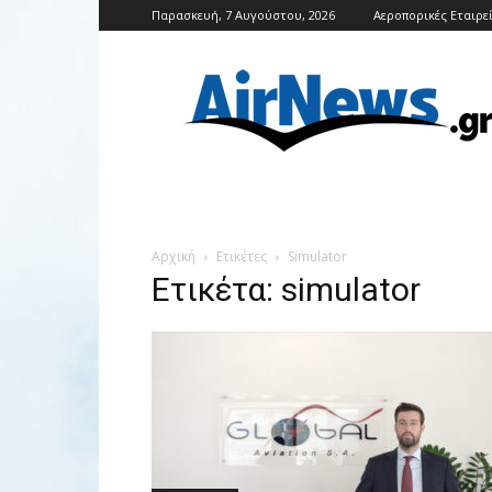
Παρασκευή, 7 Αυγούστου, 2026
Αεροπορικές Εταιρε
Airnews
Αρχική
Ετικέτες
Simulator
Ετικέτα: simulator