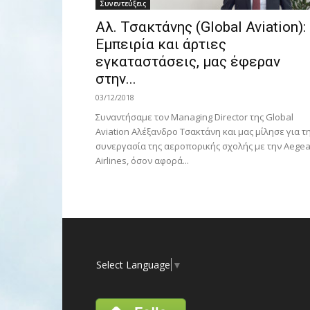
Συνεντεύξεις
Αλ. Τσακτάνης (Global Aviation):
Εμπειρία και άρτιες
εγκαταστάσεις, μας έφεραν
στην...
03/12/2018
Συναντήσαμε τον Managing Director της Global
Aviation Αλέξανδρο Τσακτάνη και μας μίλησε για τ
συνεργασία της αεροπορικής σχολής με την Aege
Airlines, όσον αφορά...
Select Language
▼