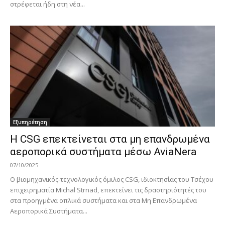
στρέφεται ήδη στη νέα...
Εξυπηρέτηση
Η CSG επεκτείνεται στα μη επανδρωμένα
αεροπορικά συστήματα μέσω AviaNera
07/10/2025
Ο βιομηχανικός-τεχνολογικός όμιλος CSG, ιδιοκτησίας του Τσέχου
επιχειρηματία Michal Strnad, επεκτείνει τις δραστηριότητές του
στα προηγμένα οπλικά συστήματα και στα Μη Επανδρωμένα
Αεροπορικά Συστήματα...