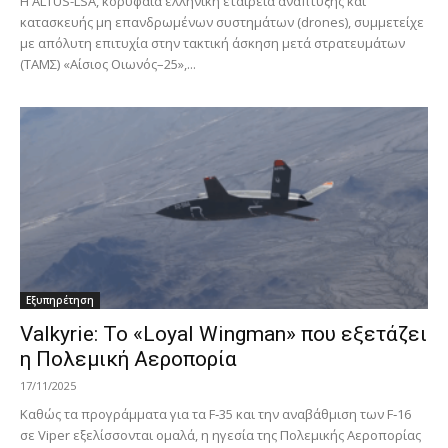
Η ALTUS-LSA, κορυφαία ελληνική εταιρεία ανάπτυξης και
κατασκευής μη επανδρωμένων συστημάτων (drones), συμμετείχε
με απόλυτη επιτυχία στην τακτική άσκηση μετά στρατευμάτων
(ΤΑΜΣ) «Αίσιος Οιωνός–25»,...
Εξυπηρέτηση
Valkyrie: Το «Loyal Wingman» που εξετάζει
η Πολεμική Αεροπορία
17/11/2025
Καθώς τα προγράμματα για τα F‑35 και την αναβάθμιση των F‑16
σε Viper εξελίσσονται ομαλά, η ηγεσία της Πολεμικής Αεροπορίας