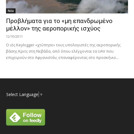
Νέα
Προβλήματα για το «μη επανδρωμένο
μέλλον» της αεροπορικής ισχύος
12/10/2011
Ο ιός Keylogger «χτύπησε» τους υπολογιστές της αεροπορικής
βάσης Κριτς στη Νεβάδα, από όπου ελέγχονται τα UAV που
επιχειρούν στο Αφγανιστάν, επαναφέροντας στο προσκήνιο...
Select Language
▼