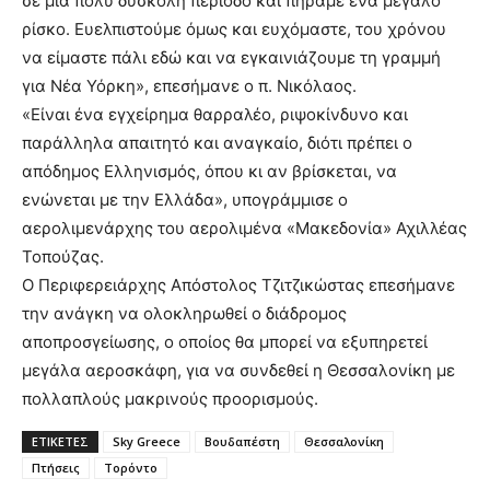
σε μια πολύ δύσκολη περίοδο και πήραμε ένα μεγάλο
ρίσκο. Ευελπιστούμε όμως και ευχόμαστε, του χρόνου
να είμαστε πάλι εδώ και να εγκαινιάζουμε τη γραμμή
για Νέα Υόρκη», επεσήμανε ο π. Νικόλαος.
«Είναι ένα εγχείρημα θαρραλέο, ριψοκίνδυνο και
παράλληλα απαιτητό και αναγκαίο, διότι πρέπει ο
απόδημος Ελληνισμός, όπου κι αν βρίσκεται, να
ενώνεται με την Ελλάδα», υπογράμμισε ο
αερολιμενάρχης του αερολιμένα «Μακεδονία» Αχιλλέας
Τοπούζας.
Ο Περιφερειάρχης Απόστολος Τζιτζικώστας επεσήμανε
την ανάγκη να ολοκληρωθεί ο διάδρομος
αποπροσγείωσης, ο οποίος θα μπορεί να εξυπηρετεί
μεγάλα αεροσκάφη, για να συνδεθεί η Θεσσαλονίκη με
πολλαπλούς μακρινούς προορισμούς.
ΕΤΙΚΕΤΕΣ
Sky Greece
Βουδαπέστη
Θεσσαλονίκη
Πτήσεις
Τορόντο