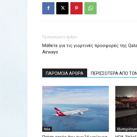
Προηγούμενο άρθρο
Μάθετε για τις γιορτινές προσφορές της Qata
Airways
ΠΑΡΟΜΟΙΑ ΑΡΘΡΑ
ΠΕΡΙΣΣΟΤΕΡΑ ΑΠΟ ΤΟ
Νέα
Εξυπηρέτησ
Πτήση-ρεκόρ άνω των 24 ωρών για
ΗΠΑ: Έπληξ