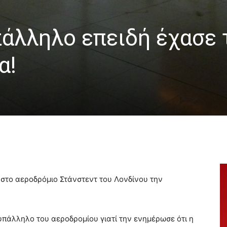
άλληλο επειδή έχασε 
α!
στο αεροδρόμιο Στάνστεντ του Λονδίνου την
υπάλληλο του αεροδρομίου γιατί την ενημέρωσε ότι η