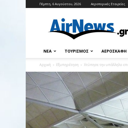
Πέμπτη, 6 Αυγούστου, 2026
Αεροπορικές Εταιρείες
Airnews
ΝΈΑ
ΤΟΥΡΙΣΜΌΣ
ΑΕΡΟΣΚΆΦΗ
Αρχική
Εξυπηρέτηση
Χτύπησε την υπάλληλο επε