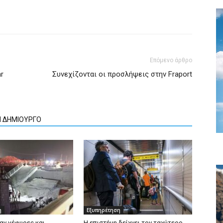
Επόμενο άρθρο
r
Συνεχίζονται οι προσλήψεις στην Fraport
Ν ΔΗΜΙΟΥΡΓΟ
η
Εξυπηρέτηση
αν γέφυρες και
Η επιστήμη δείχνει τον ταχύτερο