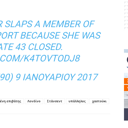
R SLAPS A MEMBER OF
PORT
BECAUSE SHE WAS
ATE 43 CLOSED.
R.COM/K4TOVTODJ8
90)
9 ΙΑΝΟΥΑΡΊΟΥ 2017
ένη επιβάτης
Λονδίνο
Στάνσεντ
υπάλληλος
χαστούκι