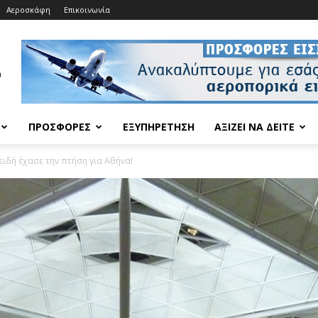
Αεροσκάφη
Επικοινωνία
ΠΡΟΣΦΟΡΈΣ
ΕΞΥΠΗΡΈΤΗΣΗ
ΑΞΊΖΕΙ ΝΑ ΔΕΊΤΕ
ιδή έχασε την πτήση για Αθήνα!