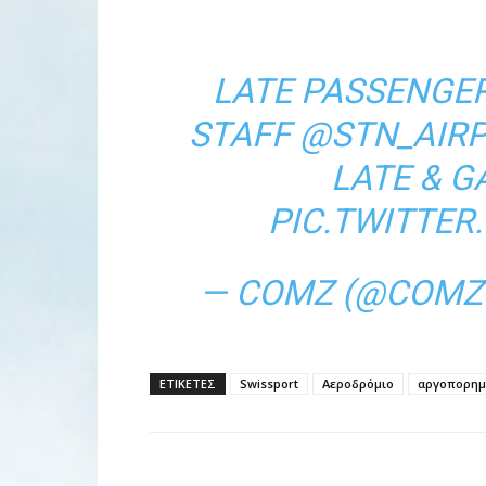
LATE PASSENGE
STAFF
@STN_AIR
LATE & G
PIC.TWITTE
— COMZ (@COMZ
ΕΤΙΚΕΤΕΣ
Swissport
Αεροδρόμιο
αργοπορημ