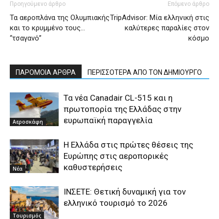
Προηγούμενο άρθρο
Επόμενο άρθρο
Τα αεροπλάνα της Ολυμπιακής
TripAdvisor: Μία ελληνική στις
και το κρυμμένο τους…
καλύτερες παραλίες στον
“τσαγανό”
κόσμο
ΠΑΡΟΜΟΙΑ ΑΡΘΡΑ
ΠΕΡΙΣΣΟΤΕΡΑ ΑΠΟ ΤΟΝ ΔΗΜΙΟΥΡΓΟ
Τα νέα Canadair CL-515 και η
πρωτοπορία της Ελλάδας στην
ευρωπαϊκή παραγγελία
Αεροσκάφη
Η Ελλάδα στις πρώτες θέσεις της
Ευρώπης στις αεροπορικές
καθυστερήσεις
Νέα
ΙΝΣΕΤΕ: Θετική δυναμική για τον
ελληνικό τουρισμό το 2026
Τουρισμός