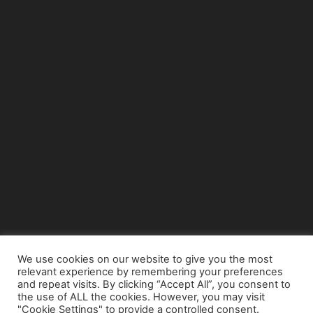
We use cookies on our website to give you the most
relevant experience by remembering your preferences
© Copyright 2015 - www.airnews.gr
and repeat visits. By clicking “Accept All”, you consent to
the use of ALL the cookies. However, you may visit
"Cookie Settings" to provide a controlled consent.