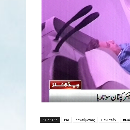
ΕΤΙΚΕΤΕΣ
PIA
ασκούμενος
Πακιστάν
πιλ