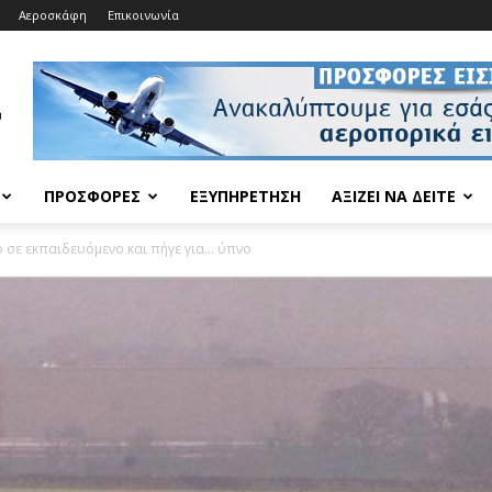
Αεροσκάφη
Επικοινωνία
ΠΡΟΣΦΟΡΈΣ
ΕΞΥΠΗΡΈΤΗΣΗ
ΑΞΊΖΕΙ ΝΑ ΔΕΊΤΕ
 σε εκπαιδευόμενο και πήγε για… ύπνο