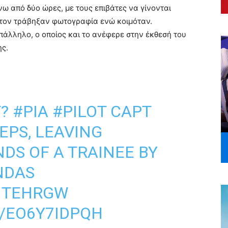
ω από δύο ώρες, με τους επιβάτες να γίνονται
 τον τράβηξαν φωτογραφία ενώ κοιμόταν.
άλληλο, ο οποίος και το ανέφερε στην έκθεσή του
ης.
T?
#PIA
#PILOT
CAPT
EPS, LEAVING
DS OF A TRAINEE BY
NDAS
BITEHRGW
/EO6Y7IDPQH