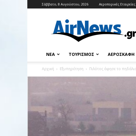
Σάββατο, 8 Αυγούστου, 2026
Αεροπορικές Εταιρείες
Airnews
ΝΈΑ
ΤΟΥΡΙΣΜΌΣ
ΑΕΡΟΣΚΆΦΗ
Αρχική
Εξυπηρέτηση
Πιλότος άφησε το πηδάλιο