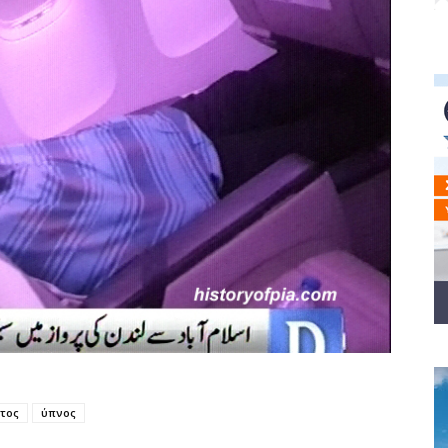
ότος
ύπνος