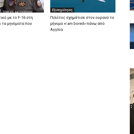
η
Εξυπηρέτηση
ικό με το F-16 στη
Πιλότος σχημάτισε στον ουρανό το
ι τα μηνύματα που
μήνυμα «I am bored» πάνω από
Αγγλία