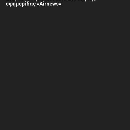
εφημερίδας «Airnews»