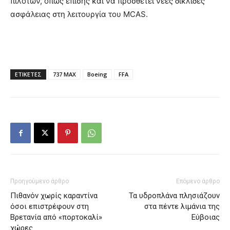
πιλότων, όπως επίσης και να προσθέτει νέες δικλίδες
ασφάλειας στη λειτουργία του MCAS.
ΕΤΙΚΕΤΕΣ
737 ΜΑΧ
Boeing
FFA
Προηγούμενο άρθρο
Επόμενο άρθρο
Πιθανόν χωρίς καραντίνα
Τα υδροπλάνα πλησιάζουν
όσοι επιστρέφουν στη
στα πέντε λιμάνια της
Βρετανία από «πορτοκαλί»
Εύβοιας
χώρες