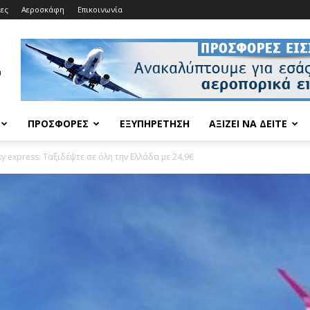
ίες
Αεροσκάφη
Επικοινωνία
ΠΡΟΣΦΟΡΈΣ
ΕΞΥΠΗΡΈΤΗΣΗ
ΑΞΊΖΕΙ ΝΑ ΔΕΊΤΕ
ky express: Ταξιδέψτε σε όλη την Ελλάδα με 24,9€