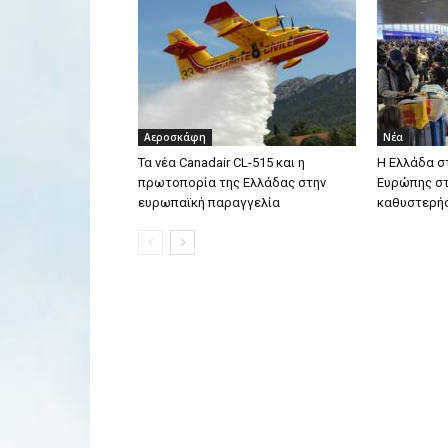
Αεροσκάφη
Νέα
Τα νέα Canadair CL-515 και η
Η Ελλάδα σ
πρωτοπορία της Ελλάδας στην
Ευρώπης στ
ευρωπαϊκή παραγγελία
καθυστερή