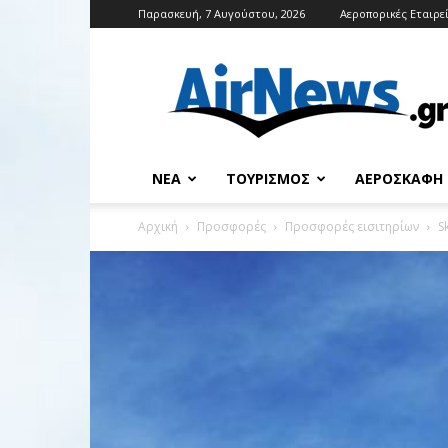
Παρασκευή, 7 Αυγούστου, 2026
Αεροπορικές Εταιρε
Airnews
ΝΈΑ
ΤΟΥΡΙΣΜΌΣ
ΑΕΡΟΣΚΆΦΗ
Αρχική
Προσφορές
Προσφορές εισιτηρίων
S