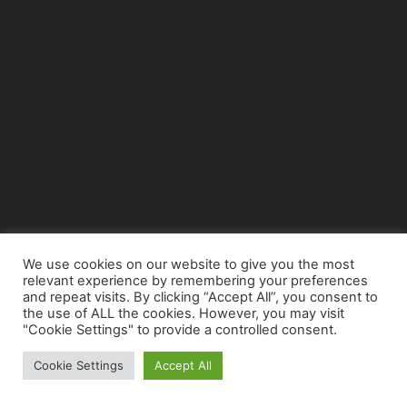
We use cookies on our website to give you the most
relevant experience by remembering your preferences
© Copyright 2015 - www.airnews.gr
and repeat visits. By clicking “Accept All”, you consent to
the use of ALL the cookies. However, you may visit
"Cookie Settings" to provide a controlled consent.
Cookie Settings
Accept All