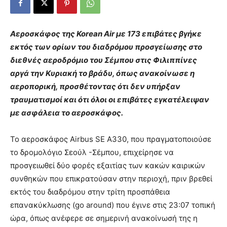
Aεροσκάφος της Korean Air με 173 επιβάτες βγήκε
εκτός των ορίων του διαδρόμου προσγείωσης στο
διεθνές αεροδρόμιο του Σέμπου στις Φιλιππίνες
αργά την Κυριακή το βράδυ, όπως ανακοίνωσε η
αεροπορική, προσθέτοντας ότι δεν υπήρξαν
τραυματισμοί και ότι όλοι οι επιβάτες εγκατέλειψαν
με ασφάλεια το αεροσκάφος.
Το αεροσκάφος Airbus SE A330, που πραγματοποιούσε
το δρομολόγιο Σεούλ -Σέμπου, επιχείρησε να
προσγειωθεί δύο φορές εξαιτίας των κακών καιρικών
συνθηκών που επικρατούσαν στην περιοχή, πριν βρεθεί
εκτός του διαδρόμου στην τρίτη προσπάθεια
επανακύκλωσης (go around) που έγινε στις 23:07 τοπική
ώρα, όπως ανέφερε σε σημερινή ανακοίνωσή της η