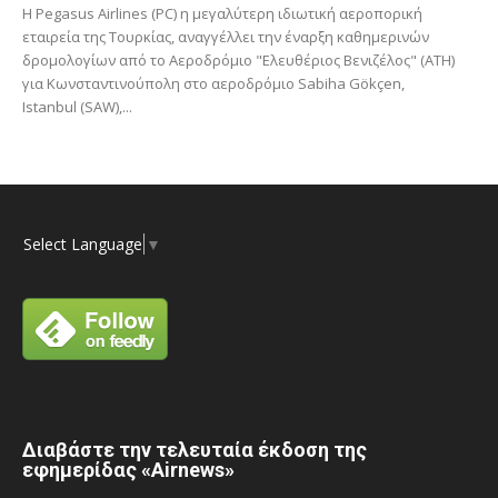
Η Pegasus Airlines (PC) η μεγαλύτερη ιδιωτική αεροπορική
εταιρεία της Τουρκίας, αναγγέλλει την έναρξη καθημερινών
δρομολογίων από το Αεροδρόμιο "Ελευθέριος Βενιζέλος" (ATH)
για Κωνσταντινούπολη στο αεροδρόμιο Sabiha Gökçen,
Istanbul (SAW),...
Select Language
▼
Διαβάστε την τελευταία έκδοση της
εφημερίδας «Airnews»