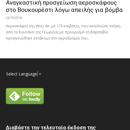
Αναγκαστική προσγείωση αεροσκάφους
στο Βουκουρέστι λόγω απειλής για βόμβα
26/10/2018
Αεροσκάφος της Wizz Air, με 173 επιβάτες, που εκτελούσε πτήση
από το Κουτάισι της Γεωργίας με προορισμό τη Βαρσοβία
προσγειώθηκε εκτάκτως στο αεροδρόμιο του...
Select Language
▼
Διαβάστε την τελευταία έκδοση της