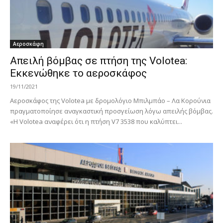
Αεροσκάφη
Απειλή βόμβας σε πτήση της Volotea:
Εκκενώθηκε το αεροσκάφος
19/11/2021
Αεροσκάφος της Volotea με δρομολόγιο Μπιλμπάο – Λα Κορούνια
πραγματοποίησε αναγκαστική προσγείωση λόγω απειλής βόμβας.
«Η Volotea αναφέρει ότι η πτήση V7 3538 που καλύπτει...