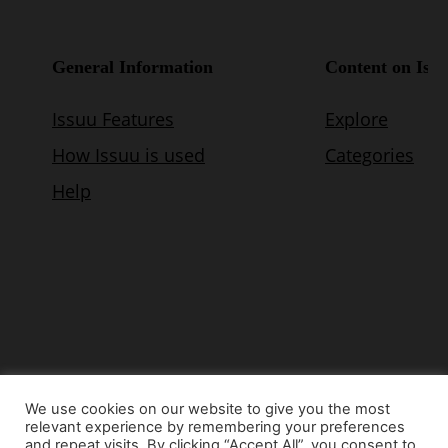
We use cookies on our website to give you the most
relevant experience by remembering your preferences
© Copyright 2015 - www.airnews.gr
and repeat visits. By clicking “Accept All”, you consent to