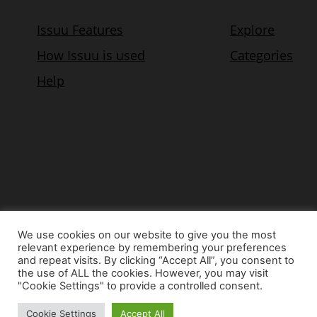
We use cookies on our website to give you the most
relevant experience by remembering your preferences
© Copyright 2015 - www.airnews.gr
and repeat visits. By clicking “Accept All”, you consent to
the use of ALL the cookies. However, you may visit
"Cookie Settings" to provide a controlled consent.
Cookie Settings
Accept All