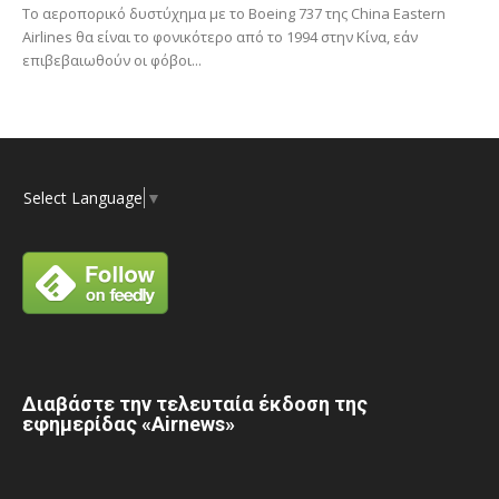
Το αεροπορικό δυστύχημα με το Boeing 737 της China Eastern
Airlines θα είναι το φονικότερο από το 1994 στην Κίνα, εάν
επιβεβαιωθούν οι φόβοι...
Select Language
▼
Διαβάστε την τελευταία έκδοση της
εφημερίδας «Airnews»