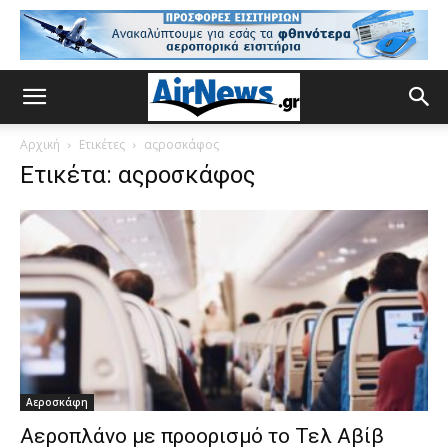
Αρχική
Ετικέτες
αςροσκάφος
Ετικέτα: αςροσκάφος
Αεροσκάφη
Αεροπλάνο με προορισμό το Τελ Αβίβ