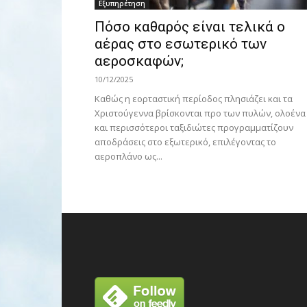
Εξυπηρέτηση
Πόσο καθαρός είναι τελικά ο
αέρας στο εσωτερικό των
αεροσκαφών;
10/12/2025
Καθώς η εορταστική περίοδος πλησιάζει και τα
Χριστούγεννα βρίσκονται προ των πυλών, ολοένα
και περισσότεροι ταξιδιώτες προγραμματίζουν
αποδράσεις στο εξωτερικό, επιλέγοντας το
αεροπλάνο ως...