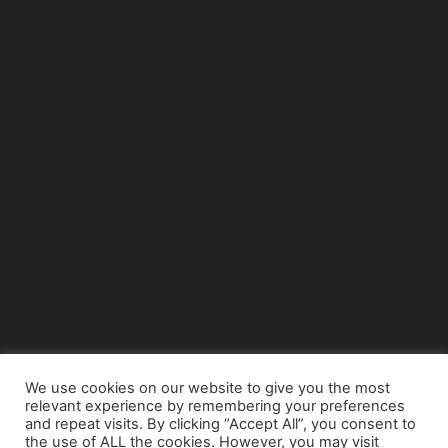
We use cookies on our website to give you the most
relevant experience by remembering your preferences
© Copyright 2015 - www.airnews.gr
and repeat visits. By clicking “Accept All”, you consent to
the use of ALL the cookies. However, you may visit