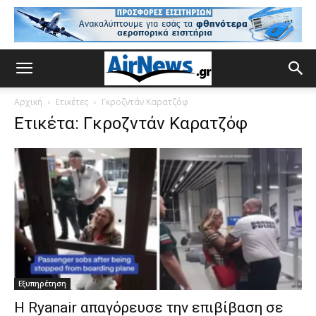
Αρχική
Ετικέτες
Γκροζντάν Καρατζόφ
Ετικέτα: Γκροζντάν Καρατζόφ
Εξυπηρέτηση
H Ryanair απαγόρευσε την επιβίβαση σε