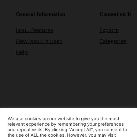
We use cookies on our website to give you the most
relevant experience by remembering your preferences
© Copyright 2015 - www.airnews.gr
and repeat visits. By clicking “Accept All”, you consent to
the use of ALL the cookies. However, you may visit