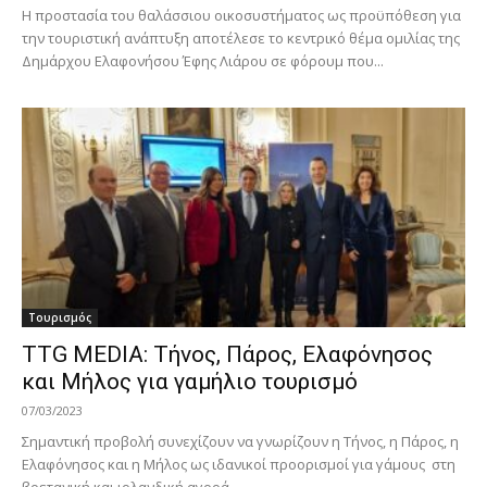
Η προστασία του θαλάσσιου οικοσυστήματος ως προϋπόθεση για
την τουριστική ανάπτυξη αποτέλεσε το κεντρικό θέμα ομιλίας της
Δημάρχου Ελαφονήσου Έφης Λιάρου σε φόρουμ που...
Τουρισμός
TTG MEDIA: Τήνος, Πάρος, Ελαφόνησος
και Μήλος για γαμήλιο τουρισμό
07/03/2023
Σημαντική προβολή συνεχίζουν να γνωρίζουν η Τήνος, η Πάρος, η
Ελαφόνησος και η Μήλος ως ιδανικοί προορισμοί για γάμους στη
βρετανική και ιρλανδική αγορά...