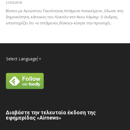
21/03/2018
Bίντεο με Αγνώστου Ταυτότητας Ιπτάμενο Αντικείμενο, έδωσε στη
δημοσιότητα, κάτοικος του Λίνκολν στο Νιου Χάμσιρ. Ο άνδρας,
υποστηρίζει ότι «ο ιπτάμενος δίσκος» κίνησε την προσοχή...
Select Language
▼
Διαβάστε την τελευταία έκδοση της
εφημερίδας «Airnews»