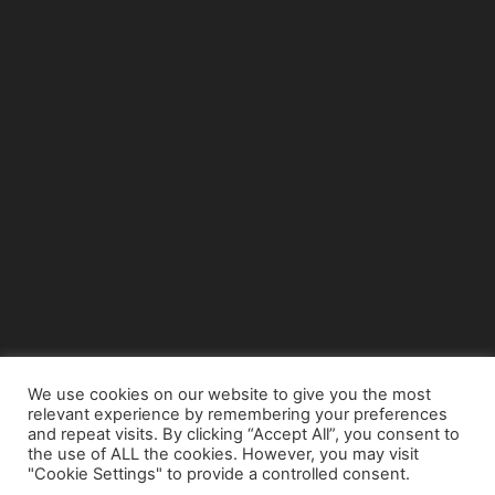
We use cookies on our website to give you the most
relevant experience by remembering your preferences
© Copyright 2015 - www.airnews.gr
and repeat visits. By clicking “Accept All”, you consent to
the use of ALL the cookies. However, you may visit
"Cookie Settings" to provide a controlled consent.